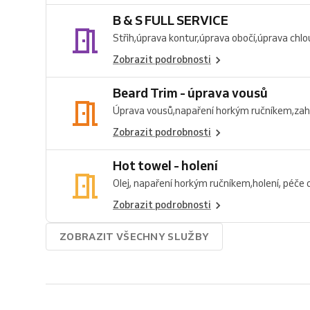
B & S FULL SERVICE
Střih,úprava kontur,úprava obočí,úprava chlou
Zobrazit podrobnosti
Beard Trim - úprava vousů
Úprava vousů,napaření horkým ručníkem,zaho
Zobrazit podrobnosti
Hot towel - holení
Olej, napaření horkým ručníkem,holení, péče 
Zobrazit podrobnosti
ZOBRAZIT VŠECHNY SLUŽBY