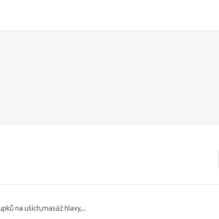
pků na uších,masáž hlavy,...