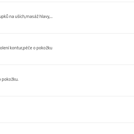
pků na uších,masáž hlavy,...
lení kontur,péče o pokožku
o pokožku.