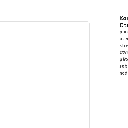
K
O
pon
úte
stř
čtv
pát
sob
ned