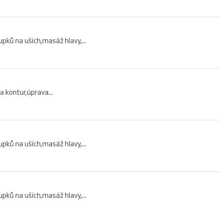
pků na uších,masáž hlavy,...
a kontur,úprava...
pků na uších,masáž hlavy,...
pků na uších,masáž hlavy,...