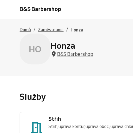
dlouhé
strojkem
&
&
&
Trim
towel
B&S Barbershop
vlasy
Beard
Hot
S
-
-
trim
towel
FULL
úprava
holení
-
-
SERVICE
vousů
úprava
holení
/
/
Domů
Zaměstnanci
Honza
vousů
Honza
HO
B&S Barbershop
Služby
Střih
Střih,úprava kontur,úprava obočí,úprava chlou